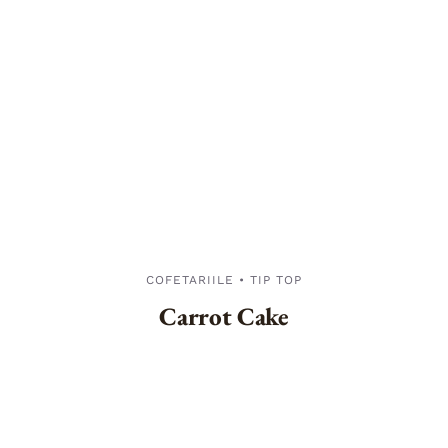
COFETARIILE • TIP TOP
Carrot Cake