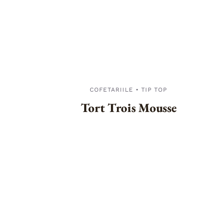
COFETARIILE • TIP TOP
Tort Trois Mousse