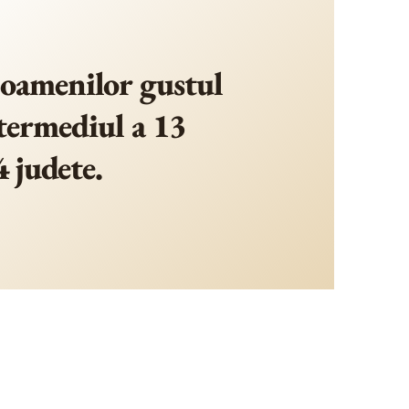
oamenilor gustul
ntermediul a 13
4 judete.