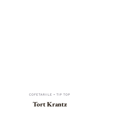
COFETARIILE • TIP TOP
Tort Krantz