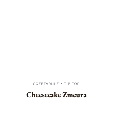
COFETARIILE • TIP TOP
Cheesecake Zmeura