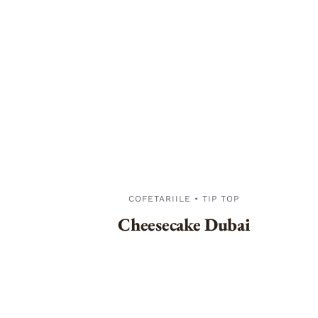
COFETARIILE • TIP TOP
Cheesecake Dubai