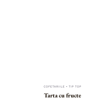
COFETARIILE • TIP TOP
Tarta cu fructe