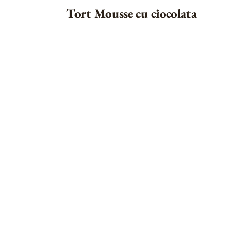
Tort Mousse cu ciocolata