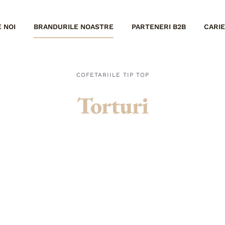
 NOI
BRANDURILE NOASTRE
PARTENERI B2B
CARI
COFETARIILE TIP TOP
Torturi