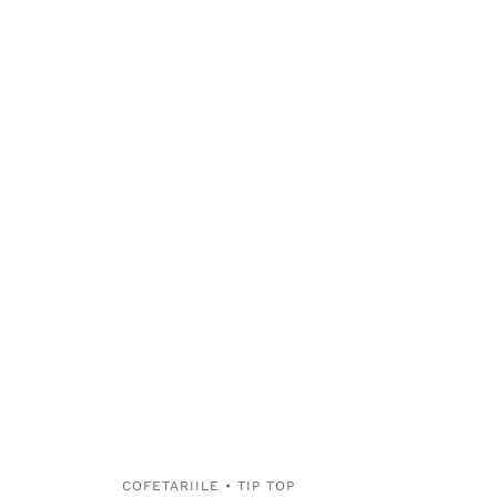
COFETARIILE • TIP TOP