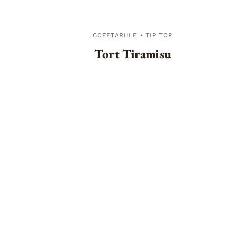
COFETARIILE • TIP TOP
Tort Tiramisu