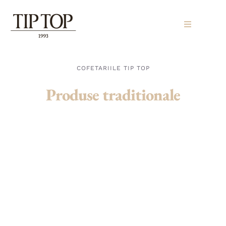
Skip
to
Toggle
content
Navigatio
HOME
COFETARIILE TIP TOP
Produse traditionale
DESPRE 
BRANDUR
PARTENE
CARIERE
CONTAC