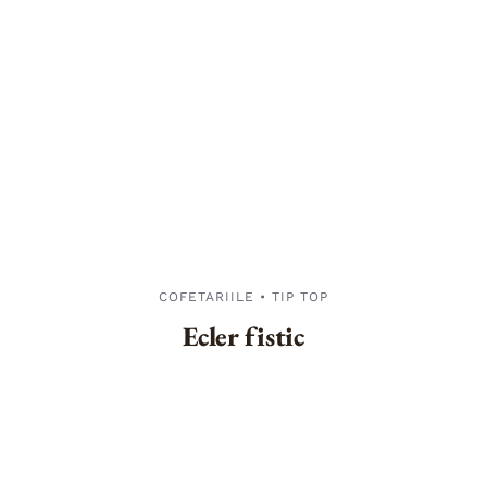
COFETARIILE • TIP TOP
Ecler fistic