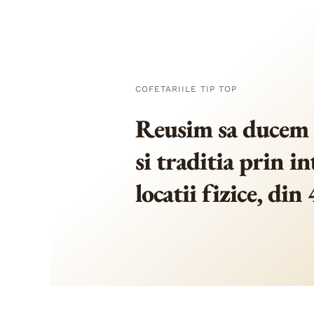
COFETARIILE TIP TOP
Reusim sa ducem 
si traditia prin i
locatii fizice, din 