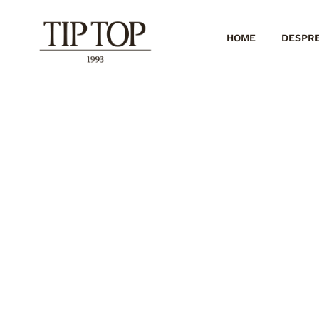
Skip
to
HOME
DESPRE
content