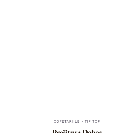
COFETARIILE • TIP TOP
Prajitura Dobos