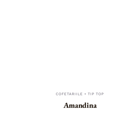
COFETARIILE • TIP TOP
Amandina