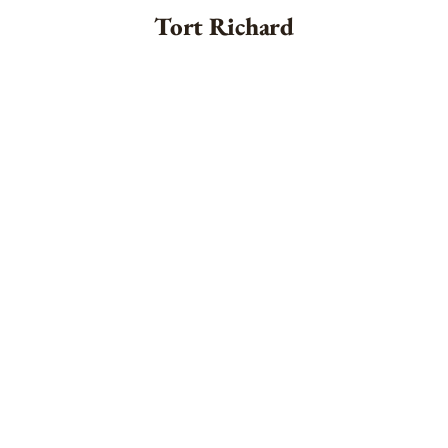
Tort Richard