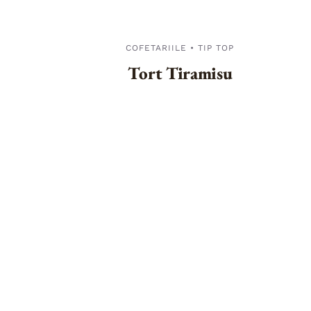
COFETARIILE • TIP TOP
Tort Tiramisu