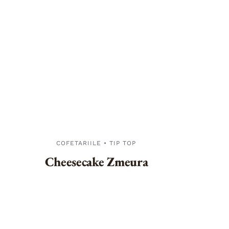
COFETARIILE • TIP TOP
Cheesecake Zmeura