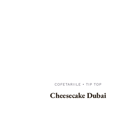
COFETARIILE • TIP TOP
Cheesecake Dubai